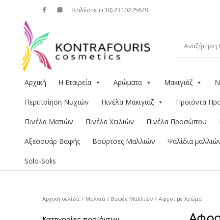
Καλέστε (+30) 2310275629
Αρχική
Η Εταιρεία
Αρώματα
Μακιγιάζ
Ν
Περιποίηση Νυχιών
Πινέλα Μακιγιάζ
Προϊόντα Π
Πινέλα Ματιών
Πινέλα Χειλιών
Πινέλα Προσώπου
Αξεσουάρ Βαφής
Βούρτσες Μαλλιών
Ψαλίδια μαλλιώ
Solo-Solis
Αρχική σελίδα
/
Μαλλιά
/
Βαφές Μαλλιών
/
Αφροί με Χρώμα
Αφρο
Κατηγορίες προϊόντων