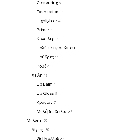
Contouring
3
Foundation
12
Highlighter
4
Primer
5
Κονσίλερ
7
Παλέτες Προσώπου
6
Πούδρες
11
Ρουζ
4
Χείλη
16
Lip Balm
1
Lip Gloss
9
Κραγιόν
7
Μολύβια Χειλιών
3
Μαλλιά
122
Styling
30
Gel Μαλλιών
4