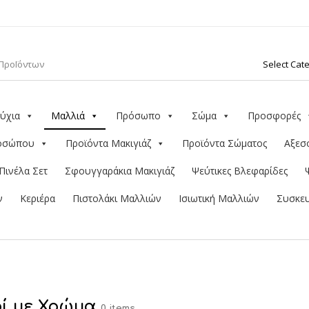
ύχια
Μαλλιά
Πρόσωπο
Σώμα
Προσφορές
ροσώπου
Προϊόντα Μακιγιάζ
Προϊόντα Σώματος
Αξεσ
Πινέλα Σετ
Σφουγγαράκια Μακιγιάζ
Ψεύτικες Βλεφαρίδες
ν
Κεριέρα
Πιστολάκι Μαλλιών
Ισιωτική Μαλλιών
Συσκευ
ί με Χρώμα
0 items