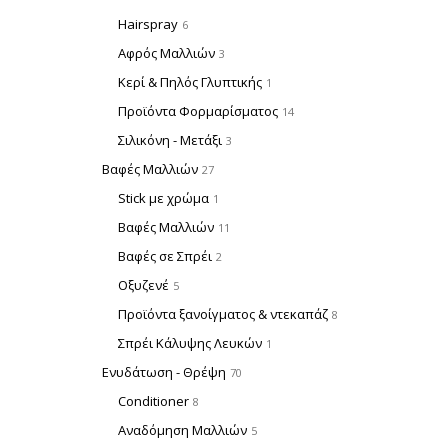
Hairspray
6
Αφρός Μαλλιών
3
Κερί & Πηλός Γλυπτικής
1
Προϊόντα Φορμαρίσματος
14
Σιλικόνη - Μετάξι
3
Βαφές Μαλλιών
27
Stick με χρώμα
1
Βαφές Μαλλιών
11
Βαφές σε Σπρέι
2
Οξυζενέ
5
Προϊόντα ξανοίγματος & ντεκαπάζ
8
Σπρέι Κάλυψης Λευκών
1
Ενυδάτωση - Θρέψη
70
Conditioner
8
Αναδόμηση Μαλλιών
5