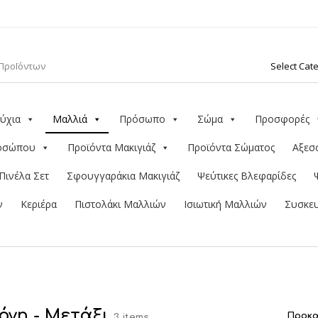
ύχια
Μαλλιά
Πρόσωπο
Σώμα
Προσφορές
ροσώπου
Προϊόντα Μακιγιάζ
Προϊόντα Σώματος
Αξεσ
Πινέλα Σετ
Σφουγγαράκια Μακιγιάζ
Ψεύτικες Βλεφαρίδες
ν
Κεριέρα
Πιστολάκι Μαλλιών
Ισιωτική Μαλλιών
Συσκευ
κόνη - Μετάξι
3 items