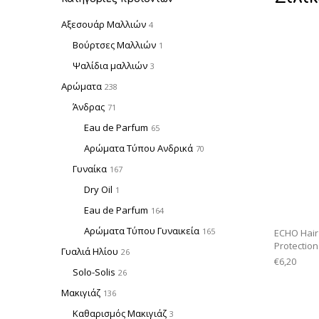
Αξεσουάρ Μαλλιών
4
Βούρτσες Μαλλιών
1
Ψαλίδια μαλλιών
3
Αρώματα
238
Άνδρας
71
Eau de Parfum
65
Αρώματα Τύπου Ανδρικά
70
Γυναίκα
167
Dry Oil
1
Eau de Parfum
164
Αρώματα Τύπου Γυναικεία
165
ECHO Hair
Protection
Γυαλιά Ηλίου
26
€
6,20
Solo-Solis
26
Μακιγιάζ
136
Καθαρισμός Μακιγιάζ
3