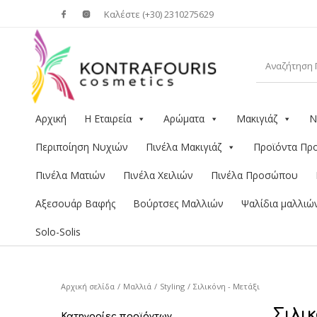
Καλέστε (+30) 2310275629
Αρχική
Η Εταιρεία
Αρώματα
Μακιγιάζ
Ν
Περιποίηση Νυχιών
Πινέλα Μακιγιάζ
Προϊόντα Π
Πινέλα Ματιών
Πινέλα Χειλιών
Πινέλα Προσώπου
Αξεσουάρ Βαφής
Βούρτσες Μαλλιών
Ψαλίδια μαλλιώ
Solo-Solis
Αρχική σελίδα
/
Μαλλιά
/
Styling
/
Σιλικόνη - Μετάξι
Σιλι
Κατηγορίες προϊόντων