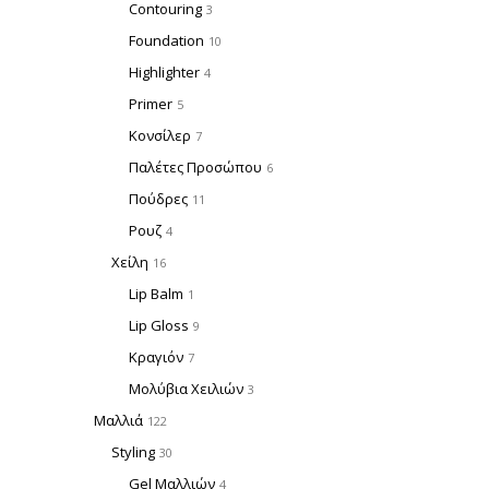
Contouring
3
Foundation
10
Highlighter
4
Primer
5
Κονσίλερ
7
Παλέτες Προσώπου
6
Πούδρες
11
Ρουζ
4
Χείλη
16
Lip Balm
1
Lip Gloss
9
Κραγιόν
7
Μολύβια Χειλιών
3
Μαλλιά
122
Styling
30
Gel Μαλλιών
4