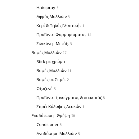
Hairspray
6
Αφρός Μαλλιών
3
Κερί & Πηλός Γλυπτικής
1
Προϊόντα Φορμαρίσματος
14
Σιλικόνη - Μετάξι
3
Βαφές Μαλλιών
27
Stick με χρώμα
1
Βαφές Μαλλιών
11
Βαφές σε Σπρέι
2
Οξυζενέ
5
Προϊόντα ξανοίγματος & ντεκαπάζ
8
Σπρέι Κάλυψης Λευκών
1
Ενυδάτωση - Θρέψη
70
Conditioner
8
Αναδόμηση Μαλλιών
5