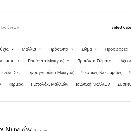
ύχια
Μαλλιά
Πρόσωπο
Σώμα
Προσφορές
ροσώπου
Προϊόντα Μακιγιάζ
Προϊόντα Σώματος
Αξεσ
Πινέλα Σετ
Σφουγγαράκια Μακιγιάζ
Ψεύτικες Βλεφαρίδες
ν
Κεριέρα
Πιστολάκι Μαλλιών
Ισιωτική Μαλλιών
Συσκευ
α Νυχιών
0 items