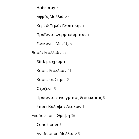
Hairspray
6
Αφρός Μαλλιών
3
Κερί & Πηλός Γλυπτικής
1
Προϊόντα Φορμαρίσματος
14
Σιλικόνη - Μετάξι
3
Βαφές Μαλλιών
27
Stick με χρώμα
1
Βαφές Μαλλιών
11
Βαφές σε Σπρέι
2
Οξυζενέ
5
Προϊόντα ξανοίγματος & ντεκαπάζ
8
Σπρέι Κάλυψης Λευκών
1
Ενυδάτωση - Θρέψη
70
Conditioner
8
Αναδόμηση Μαλλιών
5