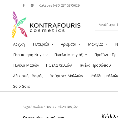
Καλέστε (+30) 2310275629
Αρχική
Η Εταιρεία
Αρώματα
Μακιγιάζ
Ν
Περιποίηση Νυχιών
Πινέλα Μακιγιάζ
Προϊόντα Π
Πινέλα Ματιών
Πινέλα Χειλιών
Πινέλα Προσώπου
Αξεσουάρ Βαφής
Βούρτσες Μαλλιών
Ψαλίδια μαλλιώ
Solo-Solis
Αρχική σελίδα
/
Νύχια
/
Κόλλα Νυχιών
Κόλλ
Κατηγορίες προϊόντων