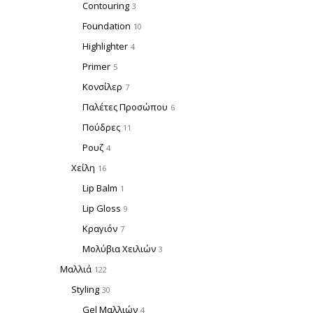
Contouring
3
Foundation
10
Highlighter
4
Primer
5
Κονσίλερ
7
Παλέτες Προσώπου
6
Πούδρες
11
Ρουζ
4
Χείλη
16
Lip Balm
1
Lip Gloss
9
Κραγιόν
7
Μολύβια Χειλιών
3
Μαλλιά
122
Styling
30
Gel Μαλλιών
4