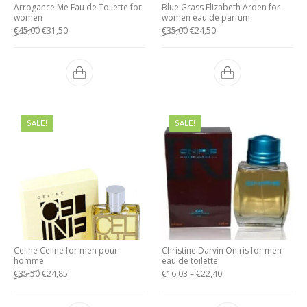
Arrogance Me Eau de Toilette for
Blue Grass Elizabeth Arden for
women
women eau de parfum
€
45,00
€
31,50
€
35,00
€
24,50
SALE!
SALE!
Celine Celine for men pour
Christine Darvin Oniris for men
homme
eau de toilette
€
35,50
€
24,85
€
16,03
–
€
22,40