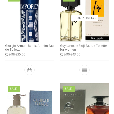
ΕΞΑΝΤΛΗΜΈΝΟ
Giorgio Armani Remix for him Eau
Guy Laroche Fidji Eau de Toilette
de Toilette
for women
€
58,98
€
35,00
€
55,90
€
43,00
SALE!
SALE!