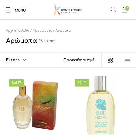
0
MENU
Αρχική σελίδα
/
Προσφορές
/
Αρώματα
Αρώματα
18 items
Filters
SALE!
SALE!