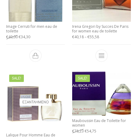
Image Cerruti for men eau de
Irena Gregori by Succes De Paris
toilette
for women eau de toilette
€
49,00
€
34,30
€
40,18
–
€
55,58
SALE!
SALE!
ΕΞΑΝΤΛΗΜΈΝΟ
Mauboussin Eau de Toilette for
women
€
78,23
€
54,75
Lalique Pour Homme Eau de