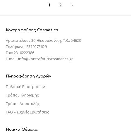
1
2
Κοντραφούρης Cosmetics
Αριστοτέλους 30, Θεσσαλονίκη, T.K.: 54623
Τηλέφωνο: 2310275629
Fax: 2310222386
E-mail: info@kontrafouriscosmetics.gr
Πληροφόρηση Αγορών
Πολιτική Επιστροφών
Τρόποι Πληρωμής
Τρόποι Αποστολής
FAQ – Συχνές Ερωτήσεις
Νομικά Θέματα