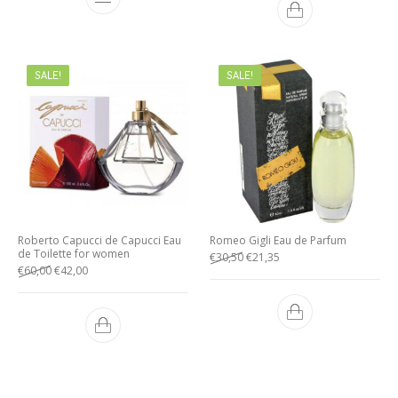
SALE!
SALE!
Roberto Capucci de Capucci Eau
Romeo Gigli Eau de Parfum
de Toilette for women
€
30,50
€
21,35
€
60,00
€
42,00