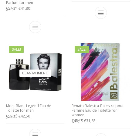
Parfum for men
€
54,34
€
41,80
SALE!
SALE!
ΕΞΑΝΤΛΗΜΈΝΟ
Mont Blanc Legend Eau de
Renato Balestra-Balestra pour
Toilette for men
Femme Eau de Toilette for
women
€
55,25
€
42,50
€
45,19
€
31,63