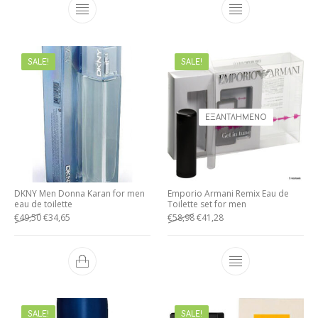
SALE!
SALE!
ΕΞΑΝΤΛΗΜΈΝΟ
DKNY Men Donna Karan for men
Emporio Armani Remix Eau de
eau de toilette
Toilette set for men
€
49,50
€
34,65
€
58,98
€
41,28
SALE!
SALE!