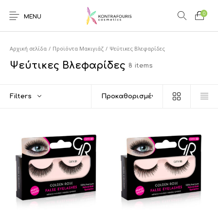
0
MENU
Αρχική σελίδα
/
Προϊόντα Μακιγιάζ
/
Ψεύτικες Βλεφαρίδες
Ψεύτικες Βλεφαρίδες
8 items
Filters