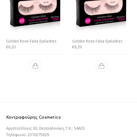
Golden Rose-False Eyelashes
Golden Rose-False Eyelashes
€
6,20
€
6,20
Κοντραφούρης Cosmetics
Αριστοτέλους 30, Θεσσαλονίκη, T.K.: 54623
Τηλέφωνο: 2310275629