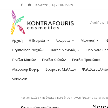
Καλέστε (+30) 2310275629
Αρχική
Η Εταιρεία
Αρώματα
Μακιγιάζ
Ν
Περιποίηση Νυχιών
Πινέλα Μακιγιάζ
Προϊόντα Π
Πινέλα Ματιών
Πινέλα Χειλιών
Πινέλα Προσώπου
Αξεσουάρ Βαφής
Βούρτσες Μαλλιών
Ψαλίδια μαλλιώ
Solo-Solis
Αρχική σελίδα
/
Πρόσωπο
/
Ενυδάτωση - Αντιγήρανση
/
Spray Αν
Spra
Κατηγορίες προϊόντων