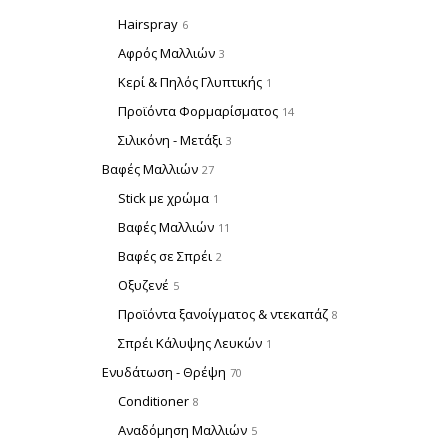
Hairspray
6
Αφρός Μαλλιών
3
Κερί & Πηλός Γλυπτικής
1
Προϊόντα Φορμαρίσματος
14
Σιλικόνη - Μετάξι
3
Βαφές Μαλλιών
27
Stick με χρώμα
1
Βαφές Μαλλιών
11
Βαφές σε Σπρέι
2
Οξυζενέ
5
Προϊόντα ξανοίγματος & ντεκαπάζ
8
Σπρέι Κάλυψης Λευκών
1
Ενυδάτωση - Θρέψη
70
Conditioner
8
Αναδόμηση Μαλλιών
5