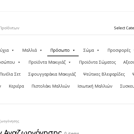
ύχια
Μαλλιά
Πρόσωπο
Σώμα
Προσφορές
ροσώπου
Προϊόντα Μακιγιάζ
Προϊόντα Σώματος
Αξεσ
Πινέλα Σετ
Σφουγγαράκια Μακιγιάζ
Ψεύτικες Βλεφαρίδες
ν
Κεριέρα
Πιστολάκι Μαλλιών
Ισιωτική Μαλλιών
Συσκευ
αζωογόνησης
y Αναζωογόνησης
0 items