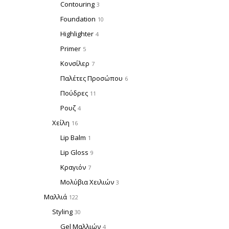
Contouring
3
Foundation
10
Highlighter
4
Primer
5
Κονσίλερ
7
Παλέτες Προσώπου
6
Πούδρες
11
Ρουζ
4
Χείλη
16
Lip Balm
1
Lip Gloss
9
Κραγιόν
7
Μολύβια Χειλιών
3
Μαλλιά
122
Styling
30
Gel Μαλλιών
4