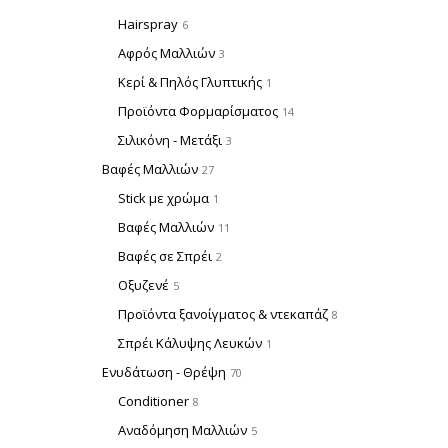
Hairspray
6
Αφρός Μαλλιών
3
Κερί & Πηλός Γλυπτικής
1
Προϊόντα Φορμαρίσματος
14
Σιλικόνη - Μετάξι
3
Βαφές Μαλλιών
27
Stick με χρώμα
1
Βαφές Μαλλιών
11
Βαφές σε Σπρέι
2
Οξυζενέ
5
Προϊόντα ξανοίγματος & ντεκαπάζ
8
Σπρέι Κάλυψης Λευκών
1
Ενυδάτωση - Θρέψη
70
Conditioner
8
Αναδόμηση Μαλλιών
5