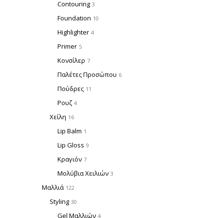
Contouring
3
Foundation
10
Highlighter
4
Primer
5
Κονσίλερ
7
Παλέτες Προσώπου
6
Πούδρες
11
Ρουζ
4
Χείλη
16
Lip Balm
1
Lip Gloss
9
Κραγιόν
7
Μολύβια Χειλιών
3
Μαλλιά
122
Styling
30
Gel Μαλλιών
4