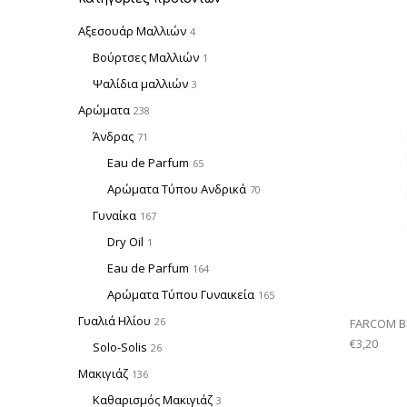
Αξεσουάρ Μαλλιών
4
Βούρτσες Μαλλιών
1
Ψαλίδια μαλλιών
3
Αρώματα
238
Άνδρας
71
Eau de Parfum
65
Αρώματα Τύπου Ανδρικά
70
Γυναίκα
167
Dry Oil
1
Eau de Parfum
164
Αρώματα Τύπου Γυναικεία
165
Γυαλιά Ηλίου
26
FARCOM BE
€
3,20
Solo-Solis
26
Μακιγιάζ
136
Καθαρισμός Μακιγιάζ
3