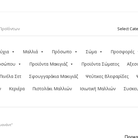
ύχια
Μαλλιά
Πρόσωπο
Σώμα
Προσφορές
ροσώπου
Προϊόντα Μακιγιάζ
Προϊόντα Σώματος
Αξεσ
Πινέλα Σετ
Σφουγγαράκια Μακιγιάζ
Ψεύτικες Βλεφαρίδες
ν
Κεριέρα
Πιστολάκι Μαλλιών
Ισιωτική Μαλλιών
Συσκευ
μανάντ”