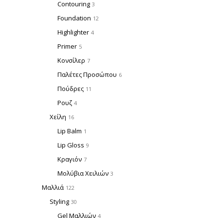
Contouring
3
Foundation
12
Highlighter
4
Primer
5
Κονσίλερ
7
Παλέτες Προσώπου
6
Πούδρες
11
Ρουζ
4
Χείλη
16
Lip Balm
1
Lip Gloss
9
Κραγιόν
7
Μολύβια Χειλιών
3
Μαλλιά
122
Styling
30
Gel Μαλλιών
4