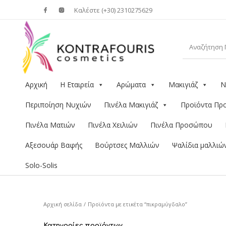
Καλέστε (+30) 2310275629
Αρχική
Η Εταιρεία
Αρώματα
Μακιγιάζ
Ν
Περιποίηση Νυχιών
Πινέλα Μακιγιάζ
Προϊόντα Π
Πινέλα Ματιών
Πινέλα Χειλιών
Πινέλα Προσώπου
Αξεσουάρ Βαφής
Βούρτσες Μαλλιών
Ψαλίδια μαλλιώ
Solo-Solis
Αρχική σελίδα
/
Προϊόντα με ετικέτα “πικραμύγδαλο”
Κατηγορίες προϊόντων