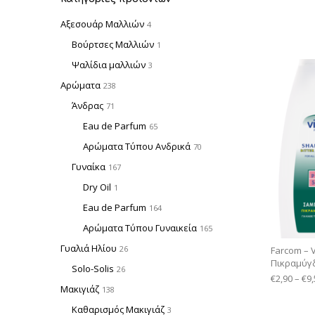
Αξεσουάρ Μαλλιών
4
Βούρτσες Μαλλιών
1
Ψαλίδια μαλλιών
3
Αρώματα
238
Άνδρας
71
Eau de Parfum
65
Αρώματα Τύπου Ανδρικά
70
Γυναίκα
167
Dry Oil
1
Eau de Parfum
164
Αρώματα Τύπου Γυναικεία
165
Γυαλιά Ηλίου
26
Farcom – 
Πικραμύγ
Solo-Solis
26
€
2,90
–
€
9,
Μακιγιάζ
138
Καθαρισμός Μακιγιάζ
3