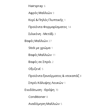
Hairspray
6
Αφρός Μαλλιών
3
Κερί & Πηλός Γλυπτικής
1
Προϊόντα Φορμαρίσματος
14
Σιλικόνη - Μετάξι
3
Βαφές Μαλλιών
27
Stick με χρώμα
1
Βαφές Μαλλιών
11
Βαφές σε Σπρέι
2
Οξυζενέ
5
Προϊόντα ξανοίγματος & ντεκαπάζ
8
Σπρέι Κάλυψης Λευκών
1
Ενυδάτωση - Θρέψη
70
Conditioner
8
Αναδόμηση Μαλλιών
5