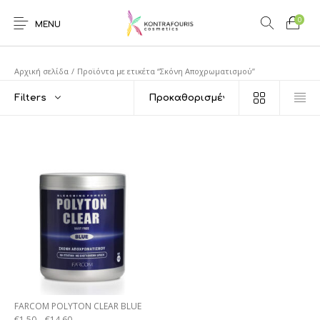
0
MENU
Αρχική σελίδα
/
Προϊόντα με ετικέτα “Σκόνη Αποχρωματισμού”
Filters
FARCOM POLYTON CLEAR BLUE
€
1,50
–
€
14,60