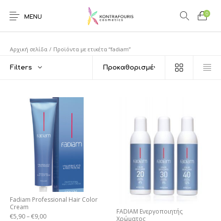
0
MENU
Αρχική σελίδα
/
Προϊόντα με ετικέτα “fadiam”
Filters
Fadiam Professional Hair Color
Cream
FADIAM Ενεργοποιητής
€
5,90
–
€
9,00
Χρώματος