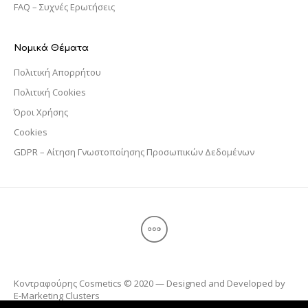
FAQ – Συχνές Ερωτήσεις
Νομικά Θέματα
Πολιτική Απορρήτου
Πολιτική Cookies
Όροι Χρήσης
Cookies
GDPR – Αίτηση Γνωστοποίησης Προσωπικών Δεδομένων
Κοντραφούρης Cosmetics © 2020 — Designed and Developed by
E-Marketing Clusters