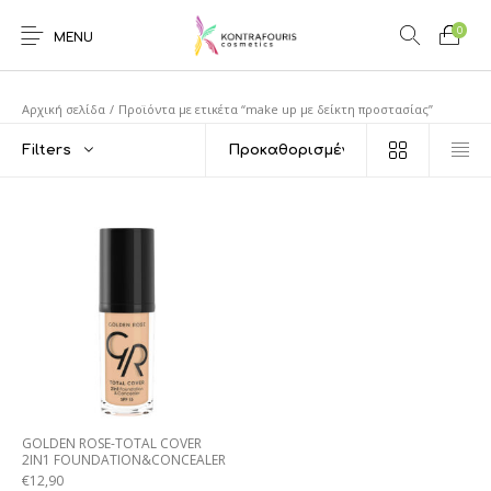
0
MENU
Αρχική σελίδα
/
Προϊόντα με ετικέτα “make up με δείκτη προστασίας”
Filters
GOLDEN ROSE-TOTAL COVER
2IN1 FOUNDATION&CONCEALER
€
12,90