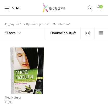
0
MENU
Αρχική σελίδα
/
Προϊόντα με ετικέτα “Mea Natura”
Filters
Mea Natura
€
6,00