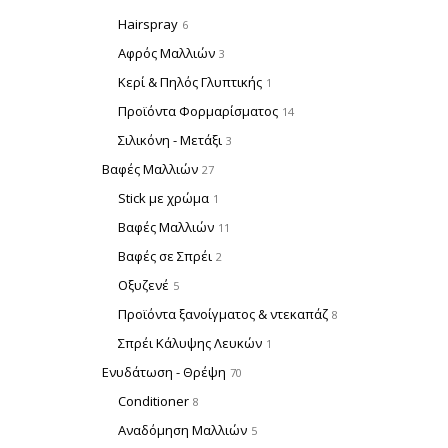
Hairspray
6
Αφρός Μαλλιών
3
Κερί & Πηλός Γλυπτικής
1
Προϊόντα Φορμαρίσματος
14
Σιλικόνη - Μετάξι
3
Βαφές Μαλλιών
27
Stick με χρώμα
1
Βαφές Μαλλιών
11
Βαφές σε Σπρέι
2
Οξυζενέ
5
Προϊόντα ξανοίγματος & ντεκαπάζ
8
Σπρέι Κάλυψης Λευκών
1
Ενυδάτωση - Θρέψη
70
Conditioner
8
Αναδόμηση Μαλλιών
5