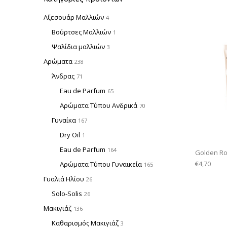
Αξεσουάρ Μαλλιών
4
Βούρτσες Μαλλιών
1
Ψαλίδια μαλλιών
3
Αρώματα
238
Άνδρας
71
Eau de Parfum
65
Αρώματα Τύπου Ανδρικά
70
Γυναίκα
167
Dry Oil
1
Eau de Parfum
164
Golden Ro
€
4,70
Αρώματα Τύπου Γυναικεία
165
Γυαλιά Ηλίου
26
Solo-Solis
26
Μακιγιάζ
136
Καθαρισμός Μακιγιάζ
3