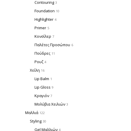
Contouring
3
Foundation
10
Highlighter
4
Primer
5
Κονσίλερ
7
Παλέτες Προσώπου
6
Πούδρες
11
Ρουζ
4
Χείλη
16
Lip Balm
1
Lip Gloss
9
Κραγιόν
7
Μολύβια Χειλιών
3
Μαλλιά
122
Styling
30
Gel Μαλλιών
4