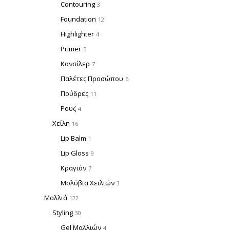
Contouring
3
Foundation
12
Highlighter
4
Primer
5
Κονσίλερ
7
Παλέτες Προσώπου
6
Πούδρες
11
Ρουζ
4
Χείλη
16
Lip Balm
1
Lip Gloss
9
Κραγιόν
7
Μολύβια Χειλιών
3
Μαλλιά
122
Styling
30
Gel Μαλλιών
4