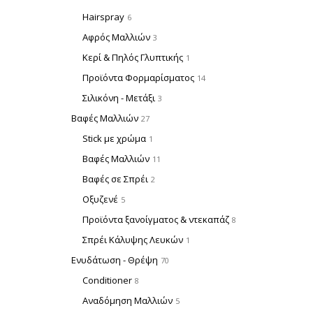
Hairspray
6
Αφρός Μαλλιών
3
Κερί & Πηλός Γλυπτικής
1
Προϊόντα Φορμαρίσματος
14
Σιλικόνη - Μετάξι
3
Βαφές Μαλλιών
27
Stick με χρώμα
1
Βαφές Μαλλιών
11
Βαφές σε Σπρέι
2
Οξυζενέ
5
Προϊόντα ξανοίγματος & ντεκαπάζ
8
Σπρέι Κάλυψης Λευκών
1
Ενυδάτωση - Θρέψη
70
Conditioner
8
Αναδόμηση Μαλλιών
5