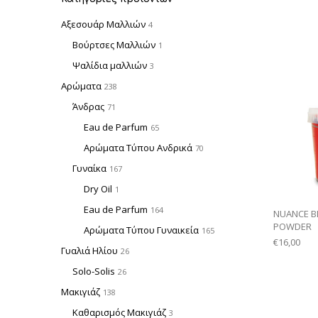
Αξεσουάρ Μαλλιών
4
Βούρτσες Μαλλιών
1
Ψαλίδια μαλλιών
3
Αρώματα
238
Άνδρας
71
Eau de Parfum
65
Αρώματα Τύπου Ανδρικά
70
Γυναίκα
167
Dry Oil
1
Eau de Parfum
164
NUANCE B
POWDER
Αρώματα Τύπου Γυναικεία
165
€
16,00
Γυαλιά Ηλίου
26
Solo-Solis
26
Μακιγιάζ
138
Καθαρισμός Μακιγιάζ
3