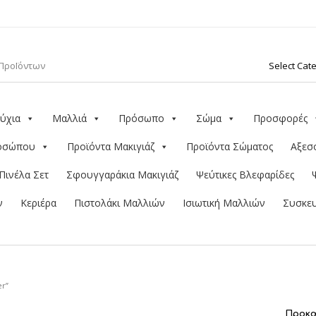
ύχια
Μαλλιά
Πρόσωπο
Σώμα
Προσφορές
ροσώπου
Προϊόντα Μακιγιάζ
Προϊόντα Σώματος
Αξεσ
Πινέλα Σετ
Σφουγγαράκια Μακιγιάζ
Ψεύτικες Βλεφαρίδες
ν
Κεριέρα
Πιστολάκι Μαλλιών
Ισιωτική Μαλλιών
Συσκευ
er”