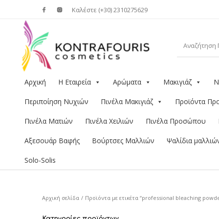
Καλέστε (+30) 2310275629
Αρχική
Η Εταιρεία
Αρώματα
Μακιγιάζ
Ν
Περιποίηση Νυχιών
Πινέλα Μακιγιάζ
Προϊόντα Π
Πινέλα Ματιών
Πινέλα Χειλιών
Πινέλα Προσώπου
Αξεσουάρ Βαφής
Βούρτσες Μαλλιών
Ψαλίδια μαλλιώ
Solo-Solis
Αρχική σελίδα
/
Προϊόντα με ετικέτα “professional bleaching powd
Κατηγορίες προϊόντων