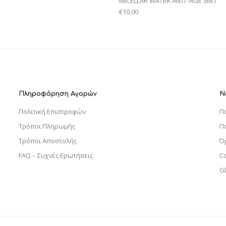
MICELLAR WATER ANTI -AGE 3IN1
€
10,00
Πληροφόρηση Αγορών
Ν
Πολιτική Επιστροφών
Π
Τρόποι Πληρωμής
Π
Τρόποι Αποστολής
Ό
FAQ – Συχνές Ερωτήσεις
C
G