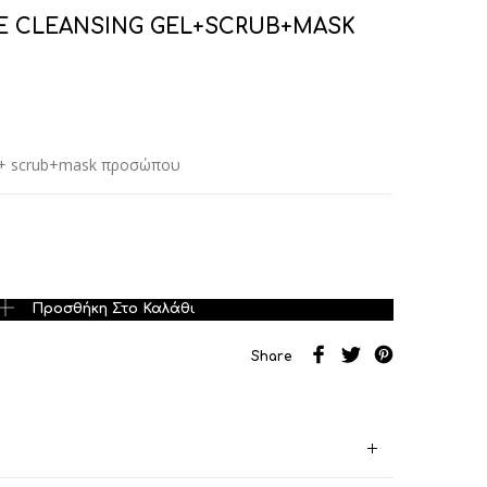
VE CLEANSING GEL+SCRUB+MASK
l + scrub+mask προσώπου
LEANSING GEL+SCRUB+MASK ποσότητα
Προσθήκη Στο Καλάθι
Share