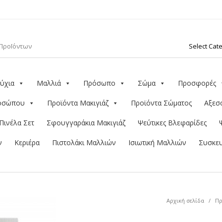
ύχια
Μαλλιά
Πρόσωπο
Σώμα
Προσφορές
ροσώπου
Προϊόντα Μακιγιάζ
Προϊόντα Σώματος
Αξεσ
Πινέλα Σετ
Σφουγγαράκια Μακιγιάζ
Ψεύτικες Βλεφαρίδες
ν
Κεριέρα
Πιστολάκι Μαλλιών
Ισιωτική Μαλλιών
Συσκευ
Αρχική σελίδα
/
Π