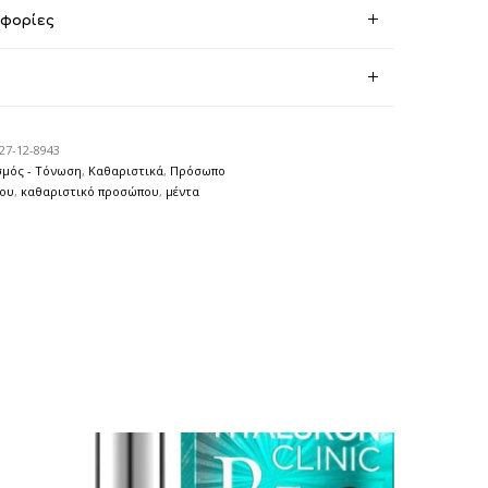
οφορίες
)
27-12-8943
μός - Τόνωση
,
Καθαριστικά
,
Πρόσωπο
που
,
καθαριστικό προσώπου
,
μέντα