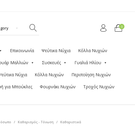
0
Επικοινωνία
Ψεύτικα Νύχια
Κόλλα Νυχιών
ουάρ Μαλλιών
Συσκευές
Γυαλιά Ηλίου
Ψεύτικα Νύχια
Κόλλα Νυχιών
Περιποίηση Νυχιών
ή για Μπούκλες
Φουρνάκι Νυχιών
Τροχός Νυχιών
ρόσωπο
/
Καθαρισμός - Τόνωση
/
Καθαριστικά