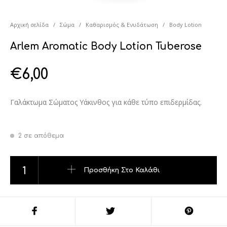
Αρχική σελίδα
/
Σώμα
/
Καθαρισμός & Ενυδάτωση
/
Body Lotion
Arlem Aromatic Body Lotion Tuberose
€
6,00
Γαλάκτωμα Σώματος Υάκινθος για κάθε τύπο επιδερμίδας.
2 σε απόθεμα
Arlem Aromatic Body Lotion Tuberose ποσότητα
Προσθήκη Στο Καλάθι