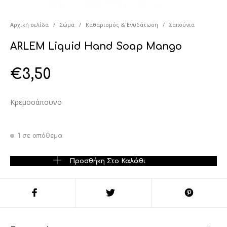
Αρχική σελίδα
/
Σώμα
/
Καθαρισμός & Ενυδάτωση
/
Σαπούνια
ARLEM Liquid Hand Soap Mango
€
3,50
Κρεμοσάπουνο
1 σε απόθεμα
ARLEM Liquid Hand Soap Mango ποσότητα
Προσθήκη Στο Καλάθι