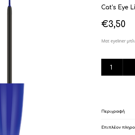
Cat’s Eye 
€
3,50
Ματ eyeliner μπλ
Cat's Eye Liner
Περιγραφή
Επιπλέον πληρ