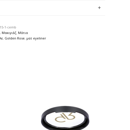
)
15-1-cemb
,
Μακιγιάζ
,
Μάτια
λε
,
Golden Rose
,
ματ eyeliner