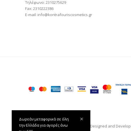
Τηλέφωνο: 2310275629
Fax: 2310222386
E-mail: info@kontrafouriscosmetics.gr
Δωρεάν μεταφορικά σε όλη
την Ελλάδα για αγορές άνω
Κοντραφούρης Cosmetics © 2020 — Designed and Develo