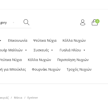
0
Επικοινωνία
Ψεύτικα Νύχια
Κόλλα Νυχιών
ουάρ Μαλλιών
Συσκευές
Γυαλιά Ηλίου
Ψεύτικα Νύχια
Κόλλα Νυχιών
Περιποίηση Νυχιών
ή για Μπούκλες
Φουρνάκι Νυχιών
Τροχός Νυχιών
κιγιάζ
/
Μάτια
/
Eyeliner