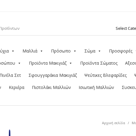
ύχια
Μαλλιά
Πρόσωπο
Σώμα
Προσφορές
ροσώπου
Προϊόντα Μακιγιάζ
Προϊόντα Σώματος
Αξεσ
Πινέλα Σετ
Σφουγγαράκια Μακιγιάζ
Ψεύτικες Βλεφαρίδες
ν
Κεριέρα
Πιστολάκι Μαλλιών
Ισιωτική Μαλλιών
Συσκευ
Αρχική σελίδα
/
Μα