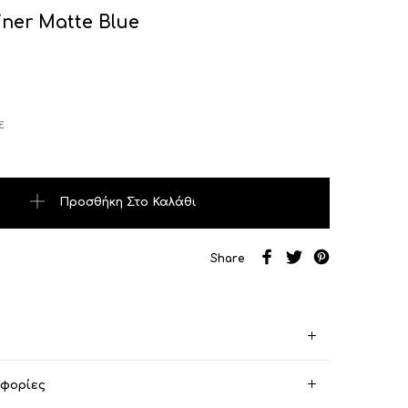
Liner Matte Blue
ε
 Matte Blue ποσότητα
Προσθήκη Στο Καλάθι
Share
οφορίες