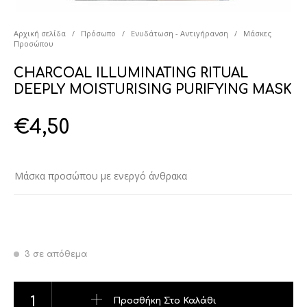
Αρχική σελίδα
/
Πρόσωπο
/
Ενυδάτωση - Αντιγήρανση
/
Μάσκες
Προσώπου
CHARCOAL ILLUMINATING RITUAL
DEEPLY MOISTURISING PURIFYING MASK
€
4,50
Μάσκα προσώπου με ενεργό άνθρακα
3 σε απόθεμα
CHARCOAL ILLUMINATING RITUAL DEEPLY MOISTURISING PU
Προσθήκη Στο Καλάθι