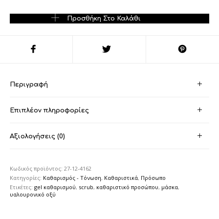
CLEAN YOUR SKIN FACIAL WASH GEL + SCRUB +MASK ποσότη
Προσθήκη Στο Καλάθι
Περιγραφή
Επιπλέον πληροφορίες
Αξιολογήσεις (0)
Κωδικός προϊόντος:
27-12-4162
Κατηγορίες:
Καθαρισμός - Τόνωση
,
Καθαριστικά
,
Πρόσωπο
Ετικέτες:
gel καθαρισμού
,
scrub
,
καθαριστικό προσώπου
,
μάσκα
,
υαλουρονικό οξύ