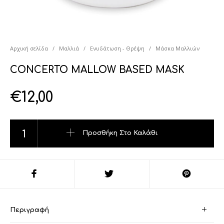
Αρχική σελίδα
/
Μαλλιά
/
Ενυδάτωση - Θρέψη
/
Μάσκα Μαλλιών
CONCERTO MALLOW BASED MASK
€
12,00
CONCERTO MALLOW BASED MASK ποσότητα
Προσθήκη Στο Καλάθι
Περιγραφή