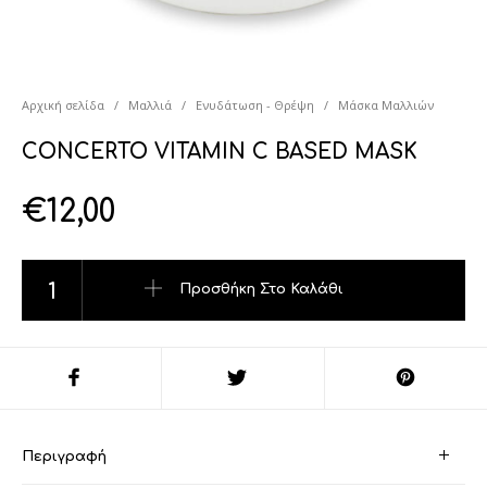
Αρχική σελίδα
/
Μαλλιά
/
Ενυδάτωση - Θρέψη
/
Μάσκα Μαλλιών
CONCERTO VITAMIN C BASED MASK
€
12,00
CONCERTO VITAMIN C BASED MASK ποσότητα
Προσθήκη Στο Καλάθι
Περιγραφή