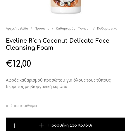
Αρχική σελίδα
/
Πρόσωπο
/
Καθαρισμός - Τόνωση
/
Καθαριστικά
Eveline Rich Coconut Delicate Face
Cleansing Foam
€
12,00
Αφρός καθαρισμού προσώπου για όλους τους τύπους
δέρματος με βιοργανική καρύδα
2 σε απόθεμα
Eveline Rich Coconut Delicate Face Cleansing Foam ποσότητ
Προσθήκη Στο Καλάθι