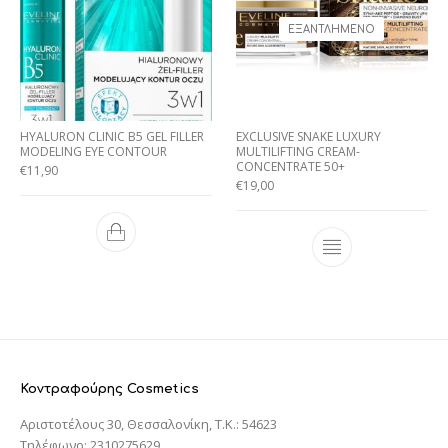
ΕΞΑΝΤΛΗΜΈΝΟ
HYALURON CLINIC B5 GEL FILLER
EXCLUSIVE SNAKE LUXURY
MODELING EYE CONTOUR
MULTILIFTING CREAM-
CONCENTRATE 50+
€
11,90
€
19,00
Κοντραφούρης Cosmetics
Αριστοτέλους 30, Θεσσαλονίκη, T.K.: 54623
Τηλέφωνο: 2310275629