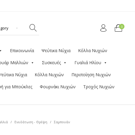
0
Επικοινωνία
Ψεύτικα Νύχια
Κόλλα Νυχιών
ουάρ Μαλλιών
Συσκευές
Γυαλιά Ηλίου
Ψεύτικα Νύχια
Κόλλα Νυχιών
Περιποίηση Νυχιών
ή για Μπούκλες
Φουρνάκι Νυχιών
Τροχός Νυχιών
λλιά
/
Ενυδάτωση - Θρέψη
/
Σαμπουάν