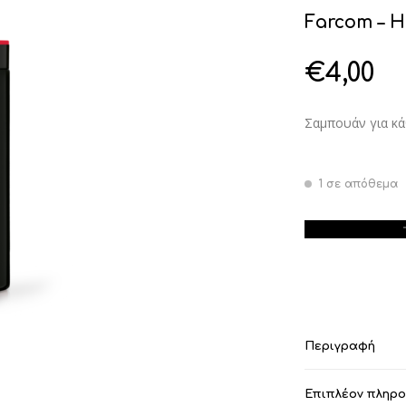
Farcom – H
€
4,00
Σαμπουάν για κά
1 σε απόθεμα
Farcom - HD Nu
Περιγραφή
Επιπλέον πληρ