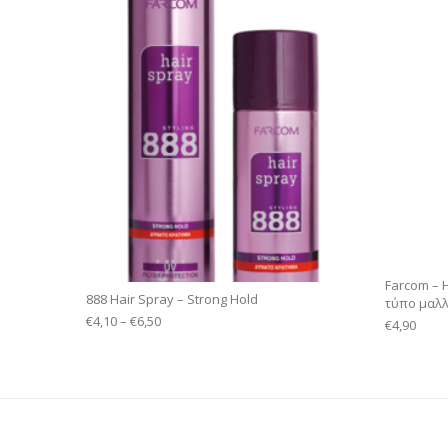
Farcom – 
888 Hair Spray – Strong Hold
τύπο μαλ
€
4,10
–
€
6,50
€
4,90