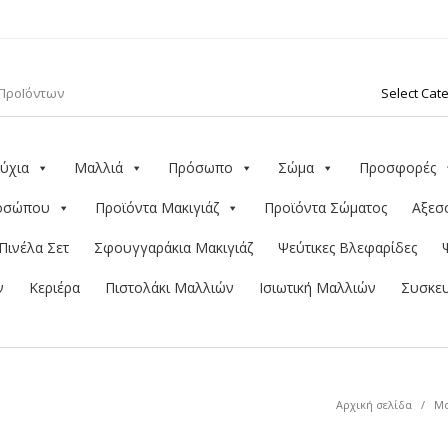
ύχια
Μαλλιά
Πρόσωπο
Σώμα
Προσφορές
ροσώπου
Προϊόντα Μακιγιάζ
Προϊόντα Σώματος
Αξεσ
Πινέλα Σετ
Σφουγγαράκια Μακιγιάζ
Ψεύτικες Βλεφαρίδες
ν
Κεριέρα
Πιστολάκι Μαλλιών
Ισιωτική Μαλλιών
Συσκευ
Αρχική σελίδα
/
Μα