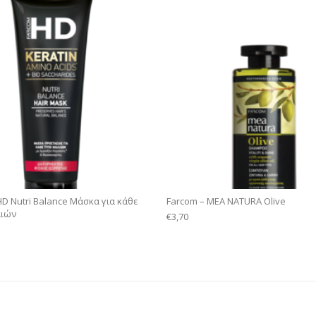
HD Nutri Balance Mάσκα για κάθε
Farcom – MEA NATURA Olive
λιών
€
3,70