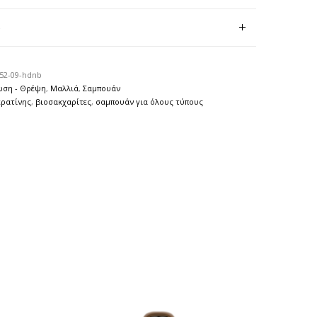
)
52-09-hdnb
ωση - Θρέψη
,
Μαλλιά
,
Σαμπουάν
ερατίνης
,
βιοσακχαρίτες
,
σαμπουάν για όλους τύπους