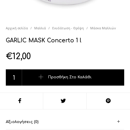
Αρχική σελίδα
/
Μαλλιά
/
Ενυδάτωση - Θρέψη
/
Μάσκα Μαλλιών
GARLIC MASK Concerto 1 l
€
12,00
GARLIC MASK Concerto 1 l ποσότητα
Προσθήκη Στο Καλάθι
Αξιολογήσεις (0)