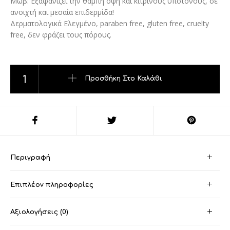
Μωβ: Εξαφανίζει την θαμπή όψη και κίτρινους υποτόνους, σε
ανοιχτή και μεσαία επιδερμίδα!
Δερματολογικά Ελεγμένο, paraben free, gluten free, cruelty
free, δεν φράζει τους πόρους.
Golden Rose-Cc Cream Color Correcting Primer - Violet ποσό
Προσθήκη Στο Καλάθι
Περιγραφή
Επιπλέον πληροφορίες
Αξιολογήσεις (0)