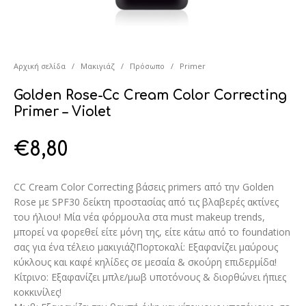
Αρχική σελίδα
/
Μακιγιάζ
/
Πρόσωπο
/
Primer
Golden Rose-Cc Cream Color Correcting
Primer – Violet
€
8,80
CC Cream Color Correcting βάσεις primers από την Golden
Rose με SPF30 δείκτη προστασίας από τις βλαβερές ακτίνες
του ήλιου! Μία νέα φόρμουλα στα must makeup trends,
μπορεί να φορεθεί είτε μόνη της, είτε κάτω από το foundation
σας για ένα τέλειο μακιγιάζ!Πορτοκαλί: Εξαφανίζει μαύρους
κύκλους και καφέ κηλίδες σε μεσαία & σκούρη επιδερμίδα!
Κίτρινο: Εξαφανίζει μπλε/μωβ υποτόνους & διορθώνει ήπιες
κοκκινίλες!