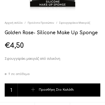
Αρχική σελίδα
/
Προϊόντα Προσώπου
/
Σφουγγαράκια Μακιγιάζ
Golden Rose- Silicone Make Up Sponge
€
4,50
Σφουγγαράκι μακιγιάζ από σιλικόνη
9 σε απόθεμα
Golden Rose- Silicone Make Up Sponge ποσότητα
Προσθήκη Στο Καλάθι