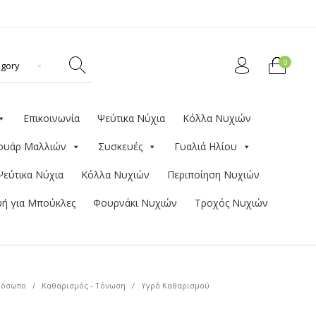
0
Επικοινωνία
Ψεύτικα Νύχια
Κόλλα Νυχιών
ουάρ Μαλλιών
Συσκευές
Γυαλιά Ηλίου
Ψεύτικα Νύχια
Κόλλα Νυχιών
Περιποίηση Νυχιών
ή για Μπούκλες
Φουρνάκι Νυχιών
Τροχός Νυχιών
ρόσωπο
/
Καθαρισμός - Τόνωση
/
Υγρό Καθαρισμού