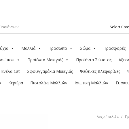
ύχια
Μαλλιά
Πρόσωπο
Σώμα
Προσφορές
ροσώπου
Προϊόντα Μακιγιάζ
Προϊόντα Σώματος
Αξεσ
Πινέλα Σετ
Σφουγγαράκια Μακιγιάζ
Ψεύτικες Βλεφαρίδες
ν
Κεριέρα
Πιστολάκι Μαλλιών
Ισιωτική Μαλλιών
Συσκευ
Αρχική σελίδα
/
Π