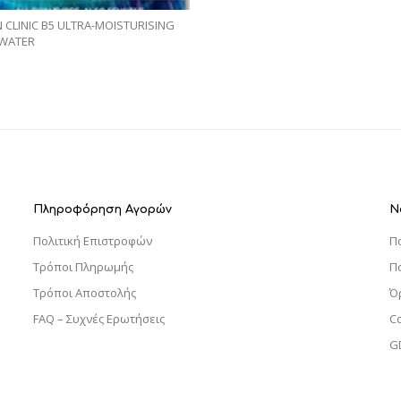
CLINIC B5 ULTRA-MOISTURISING
 WATER
Πληροφόρηση Αγορών
Ν
Πολιτική Επιστροφών
Π
Τρόποι Πληρωμής
Π
Τρόποι Αποστολής
Ό
FAQ – Συχνές Ερωτήσεις
C
G