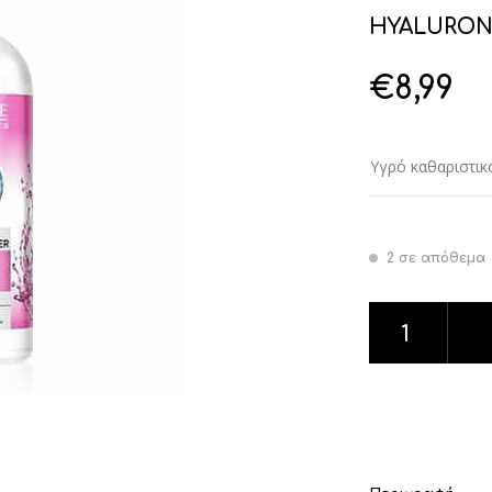
HYALURONI
€
8,99
Υγρό καθαριστικ
2 σε απόθεμα
HYALURONIC MI