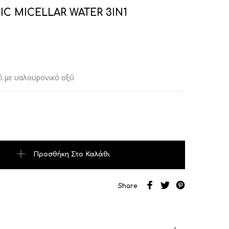
C MICELLAR WATER 3IN1
ό με υαλουρονικό οξύ
CELLAR WATER 3IN1 ποσότητα
Προσθήκη Στο Καλάθι
Share