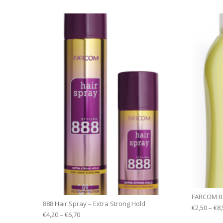
FARCOM Ba
888 Hair Spray – Extra Strong Hold
€
2,50
–
€
8,
€
4,20
–
€
6,70