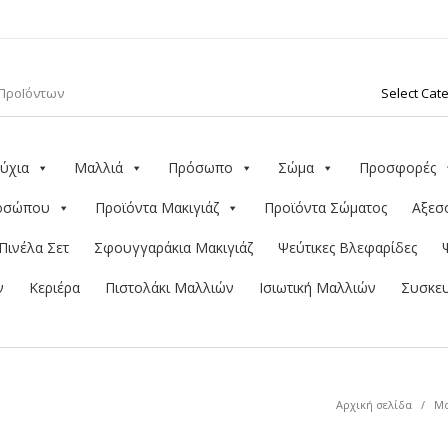
ύχια
Μαλλιά
Πρόσωπο
Σώμα
Προσφορές
ροσώπου
Προϊόντα Μακιγιάζ
Προϊόντα Σώματος
Αξεσ
Πινέλα Σετ
Σφουγγαράκια Μακιγιάζ
Ψεύτικες Βλεφαρίδες
ν
Κεριέρα
Πιστολάκι Μαλλιών
Ισιωτική Μαλλιών
Συσκευ
Αρχική σελίδα
/
Μα