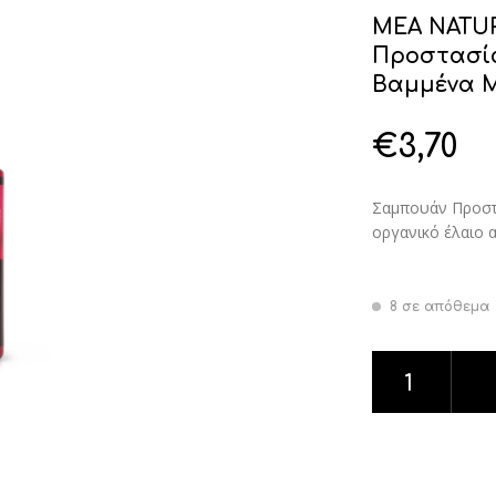
MEA NATU
Προστασία
Βαμμένα 
€
3,70
Σαμπουάν Προστα
οργανικό έλαιο 
8 σε απόθεμα
MEA NATURA Po