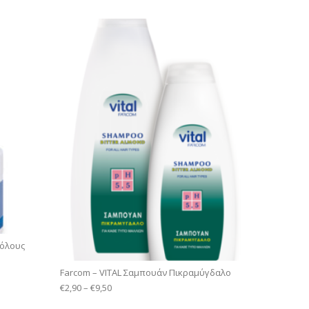
 όλους
Farcom – VITAL Σαμπουάν Πικραμύγδαλο
€
2,90
–
€
9,50