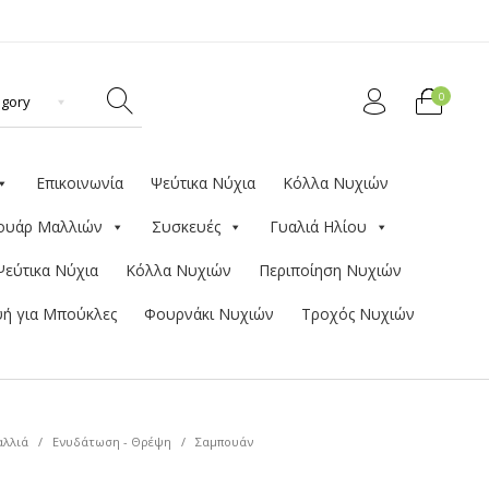
0
Επικοινωνία
Ψεύτικα Νύχια
Κόλλα Νυχιών
ουάρ Μαλλιών
Συσκευές
Γυαλιά Ηλίου
Ψεύτικα Νύχια
Κόλλα Νυχιών
Περιποίηση Νυχιών
ή για Μπούκλες
Φουρνάκι Νυχιών
Τροχός Νυχιών
λλιά
/
Ενυδάτωση - Θρέψη
/
Σαμπουάν