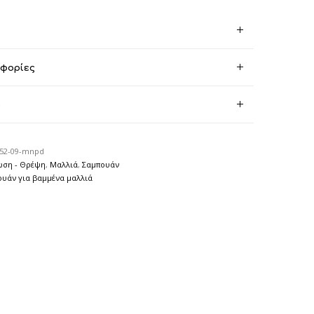
οφορίες
)
52-09-mnpd
ωση - Θρέψη
,
Μαλλιά
,
Σαμπουάν
υάν για βαμμένα μαλλιά