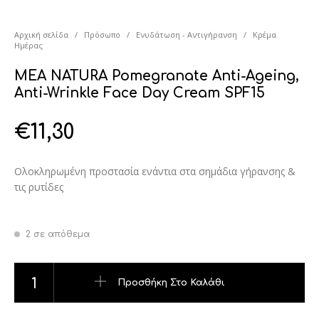
Αρχική σελίδα
/
Πρόσωπο
/
Ενυδάτωση - Αντιγήρανση
/
Κρέμα
Ημέρας
MEA NATURA Pomegranate Anti-Ageing,
Anti-Wrinkle Face Day Cream SPF15
€
11,30
Ολοκληρωμένη προστασία ενάντια στα σημάδια γήρανσης &
τις ρυτίδες
2 σε απόθεμα
MEA NATURA Pomegranate Anti-Ageing, Anti-Wrinkle Face Da
Προσθήκη Στο Καλάθι