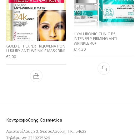
HYALURONIC CLINIC B5
INTENSELY FIRMING ANTI-
WRINKLE 40+
GOLD LIFT EXPERT REJUVENATION
€
14,30
LUXURY ANTI-WRINKLE MASK 3IN1
€
2,00
Κοντραφούρης Cosmetics
Αριστοτέλους 30, Θεσσαλονίκη, T.K.: 54623
Τηλέφωνο: 2310275629