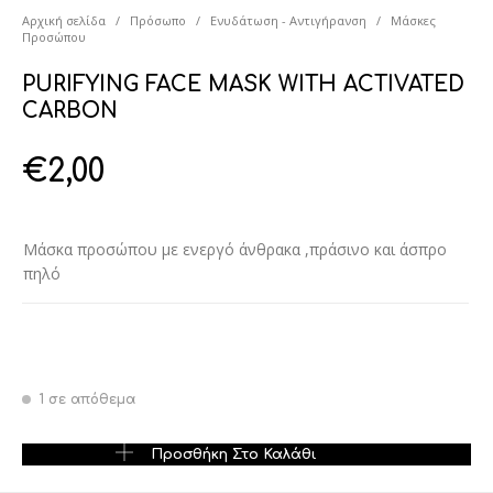
Αρχική σελίδα
/
Πρόσωπο
/
Ενυδάτωση - Αντιγήρανση
/
Μάσκες
Προσώπου
PURIFYING FACE MASK WITH ACTIVATED
CARBON
€
2,00
Μάσκα προσώπου με ενεργό άνθρακα ,πράσινο και άσπρο
πηλό
1 σε απόθεμα
PURIFYING FACE MASK WITH ACTIVATED CARBON ποσότητα
Προσθήκη Στο Καλάθι