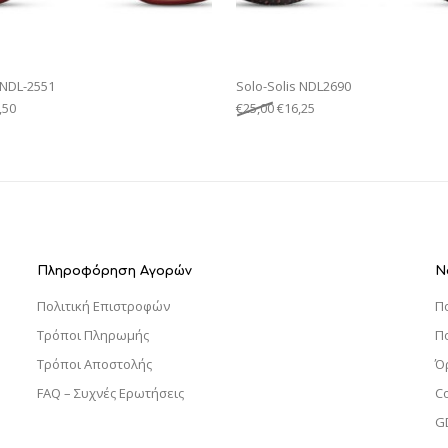
 NDL-2551
Solo-Solis NDL2690
,50
€
25,00
€
16,25
Πληροφόρηση Αγορών
Ν
Πολιτική Επιστροφών
Π
Τρόποι Πληρωμής
Π
Τρόποι Αποστολής
Ό
FAQ – Συχνές Ερωτήσεις
C
G