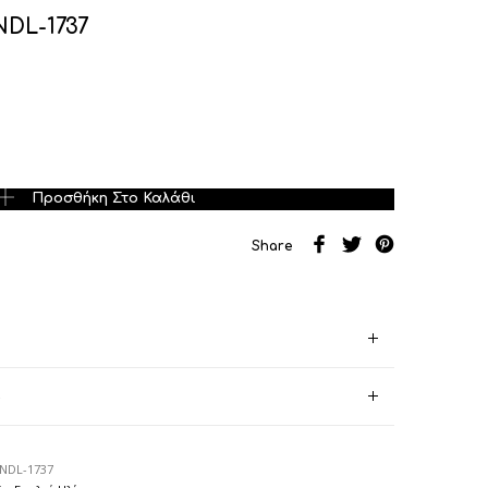
NDL-1737
1737 ποσότητα
Προσθήκη Στο Καλάθι
Share
)
NDL-1737