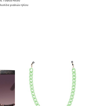
is
,
Γυαλιά Ηλίου
λυσίδα γυαλιών ηλίου