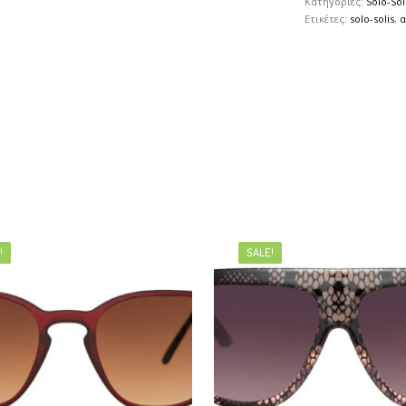
Κατηγορίες:
Solo-Sol
Ετικέτες:
solo-solis
,
α
!
SALE!