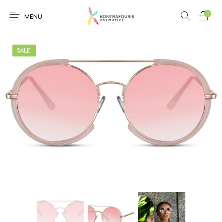
0
MENU
SALE!