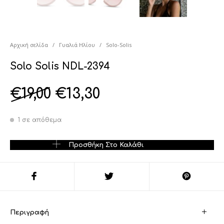
Αρχική σελίδα
/
Γυαλιά Ηλίου
/
Solo-Solis
Solo Solis NDL-2394
€
19,00
€
13,30
1 σε απόθεμα
Solo Solis NDL-2394 ποσότητα
Προσθήκη Στο Καλάθι
Περιγραφή