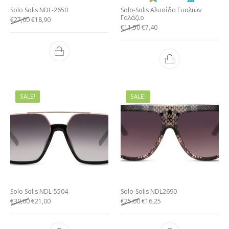
Solo Solis NDL-2650
Solo-Solis Αλυσίδα Γυαλιών
Γαλάζιο
€
27,00
€
18,90
€
11,50
€
7,40
SALE!
SALE!
Solo Solis NDL-5504
Solo-Solis NDL2690
€
30,00
€
21,00
€
25,00
€
16,25