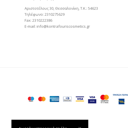
Αριστοτέλους 30, Θεσσαλονίκη, T.K.: 54623
Τηλέφωνο: 2310275629
Fax: 2310222386
E-mail: info@kontrafouriscosmetics.gr