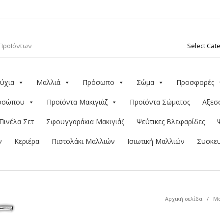
ύχια
Μαλλιά
Πρόσωπο
Σώμα
Προσφορές
ροσώπου
Προϊόντα Μακιγιάζ
Προϊόντα Σώματος
Αξεσ
Πινέλα Σετ
Σφουγγαράκια Μακιγιάζ
Ψεύτικες Βλεφαρίδες
ν
Κεριέρα
Πιστολάκι Μαλλιών
Ισιωτική Μαλλιών
Συσκευ
Αρχική σελίδα
/
Μα