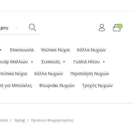
0
Επικοινωνία
Ψεύτικα Νύχια
Κόλλα Νυχιών
ουάρ Μαλλιών
Συσκευές
Γυαλιά Ηλίου
Ψεύτικα Νύχια
Κόλλα Νυχιών
Περιποίηση Νυχιών
ή για Μπούκλες
Φουρνάκι Νυχιών
Τροχός Νυχιών
λλιά
/
Styling
/
Προϊόντα Φορμαρίσματος