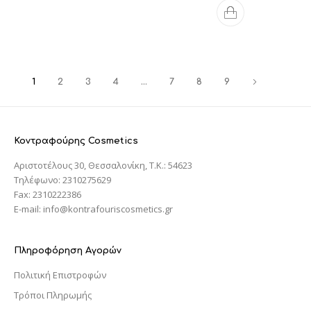
1
2
3
4
…
7
8
9
Κοντραφούρης Cosmetics
Αριστοτέλους 30, Θεσσαλονίκη, T.K.: 54623
Τηλέφωνο: 2310275629
Fax: 2310222386
E-mail: info@kontrafouriscosmetics.gr
Πληροφόρηση Αγορών
Πολιτική Επιστροφών
Τρόποι Πληρωμής