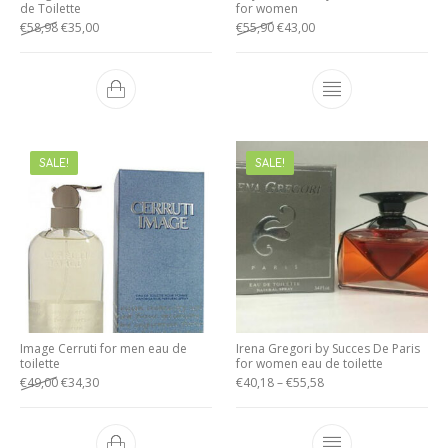
de Toilette
for women
€
58,98
€
35,00
€
55,90
€
43,00
SALE!
SALE!
Image Cerruti for men eau de
Irena Gregori by Succes De Paris
toilette
for women eau de toilette
€
49,00
€
34,30
€
40,18
–
€
55,58