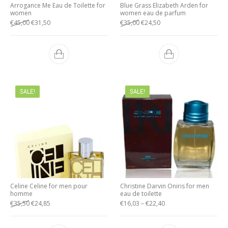
Arrogance Me Eau de Toilette for
Blue Grass Elizabeth Arden for
women
women eau de parfum
€
45,00
€
31,50
€
35,00
€
24,50
SALE!
SALE!
Celine Celine for men pour
Christine Darvin Oniris for men
homme
eau de toilette
€
35,50
€
24,85
€
16,03
–
€
22,40