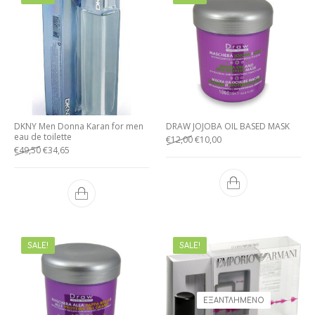
DKNY Men Donna Karan for men
DRAW JOJOBA OIL BASED MASK
eau de toilette
€
12,00
€
10,00
€
49,50
€
34,65
SALE!
SALE!
ΕΞΑΝΤΛΗΜΈΝΟ