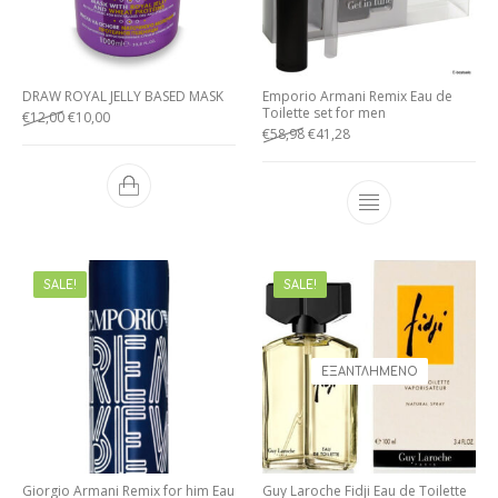
DRAW ROYAL JELLY BASED MASK
Emporio Armani Remix Eau de
Toilette set for men
€
12,00
€
10,00
€
58,98
€
41,28
SALE!
SALE!
ΕΞΑΝΤΛΗΜΈΝΟ
Giorgio Armani Remix for him Eau
Guy Laroche Fidji Eau de Toilette