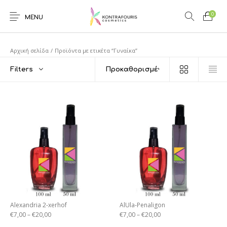
0
MENU
Αρχική σελίδα
/
Προϊόντα με ετικέτα “Γυναίκα”
Filters
Alexandria 2-xerhof
AlUla-Penaligon
€
7,00
–
€
20,00
€
7,00
–
€
20,00