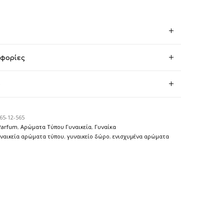
οφορίες
)
65-12-565
Parfum
,
Αρώματα Τύπου Γυναικεία
,
Γυναίκα
ναικεία αρώματα τύπου
,
γυναικείο δώρο
,
ενισχυμένα αρώματα