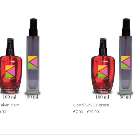
alvin clein
Good Girl-C.Herera
0,00
€
7,00
–
€
20,00