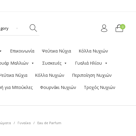
0
Επικοινωνία
Ψεύτικα Νύχια
Κόλλα Νυχιών
ουάρ Μαλλιών
Συσκευές
Γυαλιά Ηλίου
Ψεύτικα Νύχια
Κόλλα Νυχιών
Περιποίηση Νυχιών
ή για Μπούκλες
Φουρνάκι Νυχιών
Τροχός Νυχιών
ώματα
/
Γυναίκα
/
Eau de Parfum