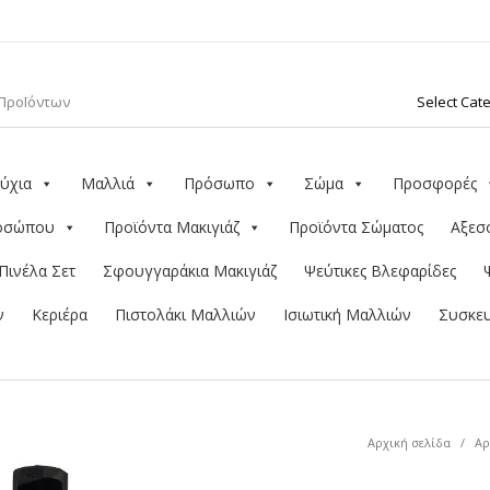
ύχια
Μαλλιά
Πρόσωπο
Σώμα
Προσφορές
ροσώπου
Προϊόντα Μακιγιάζ
Προϊόντα Σώματος
Αξεσ
Πινέλα Σετ
Σφουγγαράκια Μακιγιάζ
Ψεύτικες Βλεφαρίδες
ν
Κεριέρα
Πιστολάκι Μαλλιών
Ισιωτική Μαλλιών
Συσκευ
Αρχική σελίδα
/
Αρ