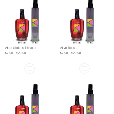
Alien Godess-T.Mygler
Alive-Boss
€
7,00
–
€
20,00
€
7,00
–
€
20,00