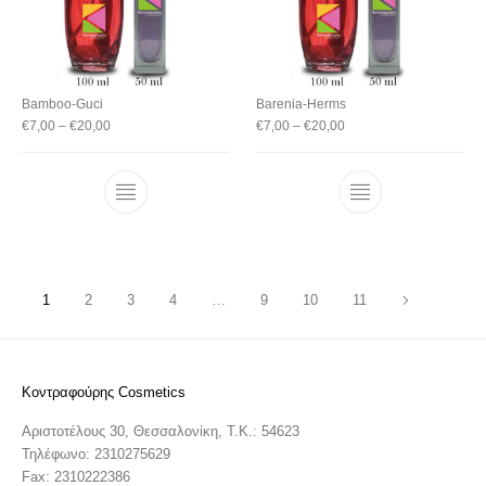
Bamboo-Guci
Barenia-Herms
€
7,00
–
€
20,00
€
7,00
–
€
20,00
1
2
3
4
…
9
10
11
Κοντραφούρης Cosmetics
Αριστοτέλους 30, Θεσσαλονίκη, T.K.: 54623
Τηλέφωνο: 2310275629
Fax: 2310222386