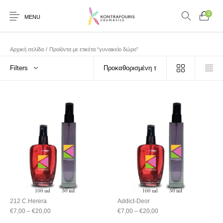
0
MENU
Αρχική σελίδα
/
Προϊόντα με ετικέτα “γυναικείο δώρο”
Filters
212 C.Herera
Addict-Deor
€
7,00
–
€
20,00
€
7,00
–
€
20,00