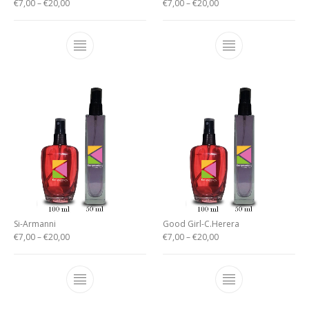
€
7,00
–
€
20,00
€
7,00
–
€
20,00
Si-Armanni
Good Girl-C.Herera
€
7,00
–
€
20,00
€
7,00
–
€
20,00