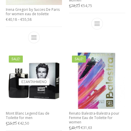
women
€
78,23
€
54,75
Irena Gregori by Succes De Paris
for women eau de toilette
€
40,18
–
€
55,58
SALE!
SALE!
ΕΞΑΝΤΛΗΜΈΝΟ
Mont Blanc Legend Eau de
Renato Balestra-Balestra pour
Toilette for men
Femme Eau de Toilette for
women
€
55,25
€
42,50
€
45,19
€
31,63