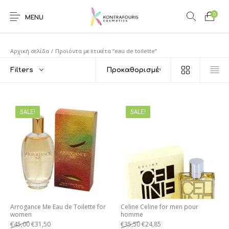
0
MENU
Αρχική σελίδα
/
Προϊόντα με ετικέτα “eau de toilette”
Filters
SALE!
SALE!
Arrogance Me Eau de Toilette for
Celine Celine for men pour
women
homme
€
45,00
€
31,50
€
35,50
€
24,85