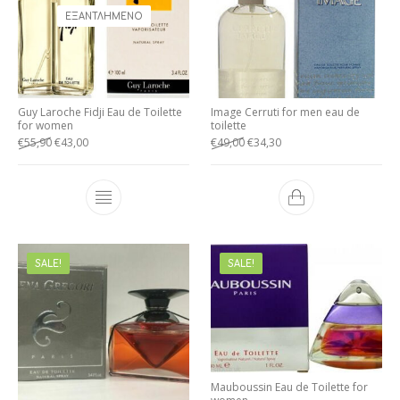
ΕΞΑΝΤΛΗΜΈΝΟ
Guy Laroche Fidji Eau de Toilette
Image Cerruti for men eau de
for women
toilette
€
55,90
€
43,00
€
49,00
€
34,30
SALE!
SALE!
Mauboussin Eau de Toilette for