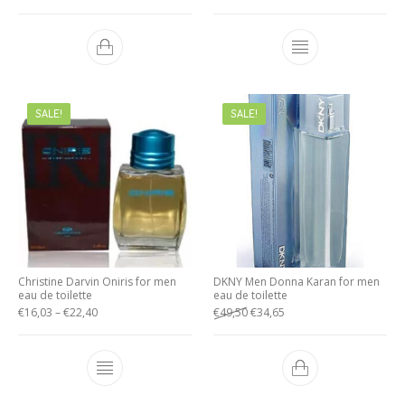
SALE!
SALE!
Christine Darvin Oniris for men
DKNY Men Donna Karan for men
eau de toilette
eau de toilette
€
16,03
–
€
22,40
€
49,50
€
34,65