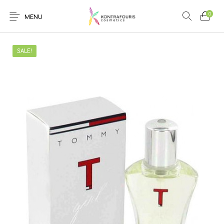
0
MENU
SALE!