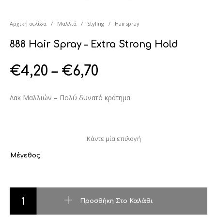
Αρχική σελίδα
/
Μαλλιά
/
Styling
/
Hairspray
888 Hair Spray – Extra Strong Hold
€
4,20
–
€
6,70
Λακ Μαλλιών – Πολύ δυνατό κράτημα
Μέγεθος
888 Hair Spray – Extra Strong Hold ποσότητα
Προσθήκη Στο Καλάθι