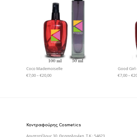
Coco Mademoiselle
Good Girl
€
7,00
–
€
20,00
€
7,00
–
€
2
Κοντραφούρης Cosmetics
Αριστοτέλους 30, Θεσσαλονίκη, T.K.: 54623