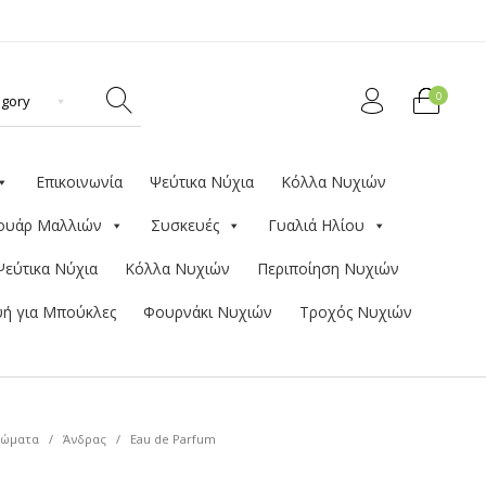
0
Επικοινωνία
Ψεύτικα Νύχια
Κόλλα Νυχιών
ουάρ Μαλλιών
Συσκευές
Γυαλιά Ηλίου
Ψεύτικα Νύχια
Κόλλα Νυχιών
Περιποίηση Νυχιών
ή για Μπούκλες
Φουρνάκι Νυχιών
Τροχός Νυχιών
ώματα
/
Άνδρας
/
Eau de Parfum