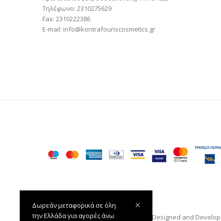
Τηλέφωνο: 2310275629
Fax: 2310222386
E-mail: info@kontrafouriscosmetics.gr
Δωρεάν μεταφορικά σε όλη
την Ελλάδα για αγορές άνω
Κοντραφούρης Cosmetics © 2020 — Designed and Develo