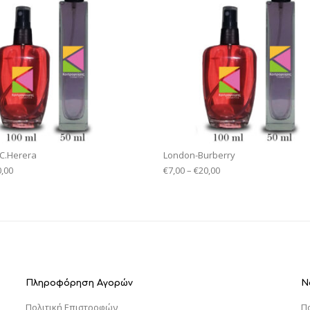
-C.Herera
London-Burberry
0,00
€
7,00
–
€
20,00
Πληροφόρηση Αγορών
Ν
Πολιτική Επιστροφών
Π