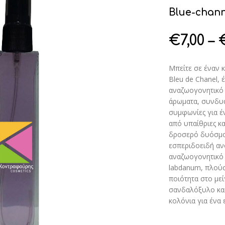
Blue-chann
€
7,00
–
Μπείτε σε έναν κ
Bleu de Chanel,
αναζωογονητικό 
άρωματα, συνδυάζ
συμφωνίες για έ
από υπαίθριες κα
δροσερό δυόσμο,
εσπεριδοειδή ανο
αναζωογονητικό 
labdanum, πλούσ
ποιότητα στο μεί
σανδαλόξυλο και
κολόνια για ένα