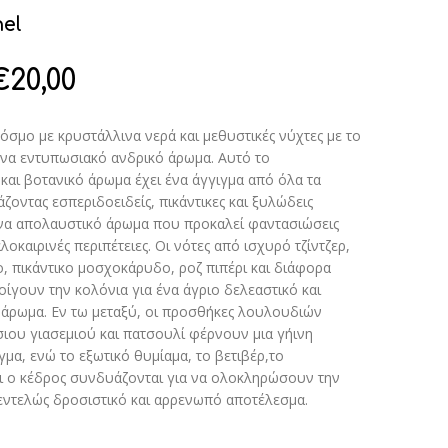
el
€
20,00
όσμο με κρυστάλλινα νερά και μεθυστικές νύχτες με το
 ένα εντυπωσιακό ανδρικό άρωμα. Αυτό το
και βοτανικό άρωμα έχει ένα άγγιγμα από όλα τα
οντας εσπεριδοειδείς, πικάντικες και ξυλώδεις
να απολαυστικό άρωμα που προκαλεί φαντασιώσεις
λοκαιρινές περιπέτειες. Οι νότες από ισχυρό τζίντζερ,
 πικάντικο μοσχοκάρυδο, ροζ πιπέρι και διάφορα
ίγουν την κολόνια για ένα άγριο δελεαστικό και
άρωμα. Εν τω μεταξύ, οι προσθήκες λουλουδιών
ιου γιασεμιού και πατσουλί φέρνουν μια γήινη
γμα, ενώ το εξωτικό θυμίαμα, το βετιβέρ,το
 ο κέδρος συνδυάζονται για να ολοκληρώσουν την
 εντελώς δροσιστικό και αρρενωπό αποτέλεσμα.