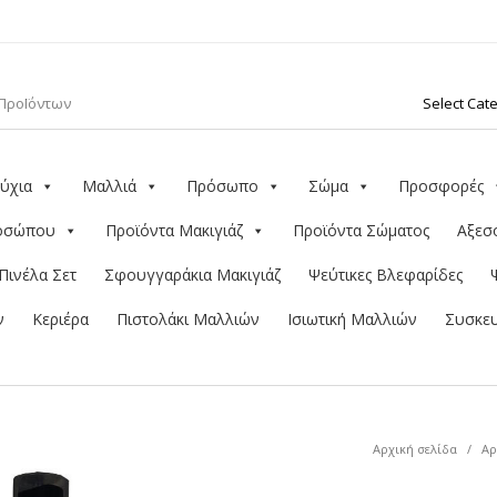
ύχια
Μαλλιά
Πρόσωπο
Σώμα
Προσφορές
ροσώπου
Προϊόντα Μακιγιάζ
Προϊόντα Σώματος
Αξεσ
Πινέλα Σετ
Σφουγγαράκια Μακιγιάζ
Ψεύτικες Βλεφαρίδες
ν
Κεριέρα
Πιστολάκι Μαλλιών
Ισιωτική Μαλλιών
Συσκευ
Αρχική σελίδα
/
Αρ