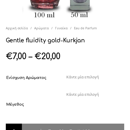
Αρχική σελίδα
/
Αρώματα
/
Γυναίκα
/
Eau de Parfum
Gentle fluidity gold-Kurkjan
€
7,00
–
€
20,00
Ενίσχυση Αρώματος
Μέγεθος
Gentle fluidity gold-Kurkjan ποσότητα