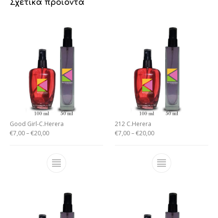
Σχετικά προϊόντα
Good Girl-C.Herera
212 C.Herera
€
7,00
–
€
20,00
€
7,00
–
€
20,00