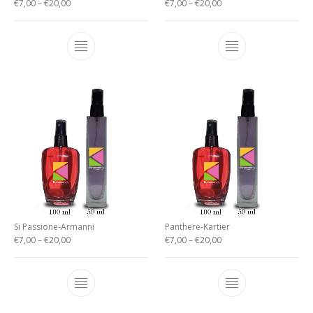
€
7,00
–
€
20,00
€
7,00
–
€
20,00
Si Passione-Armanni
Panthere-Kartier
€
7,00
–
€
20,00
€
7,00
–
€
20,00