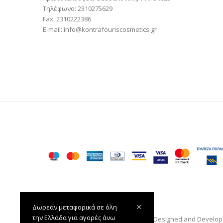
Τηλέφωνο: 2310275629
Fax: 2310222386
E-mail: info@kontrafouriscosmetics.gr
Δωρεάν μεταφορικά σε όλη
την Ελλάδα για αγορές άνω
Κοντραφούρης Cosmetics © 2020 — Designed and Develo