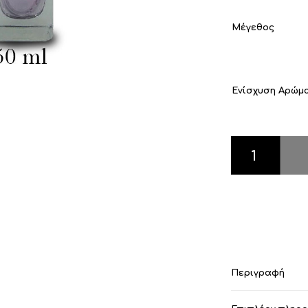
Μέγεθος
Ενίσχυση Αρώμ
Tonic-Bos ποσό
Περιγραφή