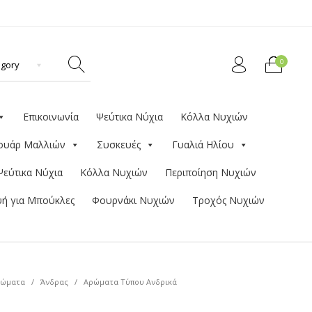
0
Επικοινωνία
Ψεύτικα Νύχια
Κόλλα Νυχιών
ουάρ Μαλλιών
Συσκευές
Γυαλιά Ηλίου
Ψεύτικα Νύχια
Κόλλα Νυχιών
Περιποίηση Νυχιών
ή για Μπούκλες
Φουρνάκι Νυχιών
Τροχός Νυχιών
ώματα
/
Άνδρας
/
Αρώματα Τύπου Ανδρικά