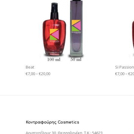
Beat
Si Passio
€
7,00
–
€
20,00
€
7,00
–
€
2
Κοντραφούρης Cosmetics
Αριστοτέλους 30, Θεσσαλονίκη, T.K.: 54623