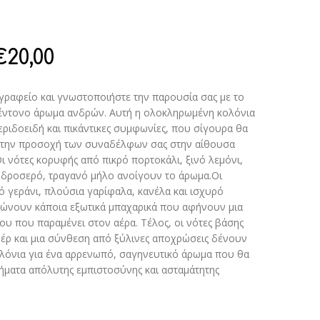
€
20,00
γραφείο και γνωστοποιήστε την παρουσία σας με το
 έντονο άρωμα ανδρών. Αυτή η ολοκληρωμένη κολόνια
εριδοειδή και πικάντικες συμφωνίες, που σίγουρα θα
την προσοχή των συναδέλφων σας στην αίθουσα
ι νότες κορυφής από πικρό πορτοκάλι, ξινό λεμόνι,
 δροσερό, τραγανό μήλο ανοίγουν το άρωμα.Οι
ό γεράνι, πλούσια γαρίφαλα, κανέλα και ισχυρό
τώνουν κάποια εξωτικά μπαχαρικά που αφήνουν μια
ου που παραμένει στον αέρα. Τέλος, οι νότες βάσης
βέρ και μια σύνθεση από ξύλινες αποχρώσεις δένουν
λόνια για ένα αρρενωπό, σαγηνευτικό άρωμα που θα
ήματα απόλυτης εμπιστοσύνης και ασταμάτητης