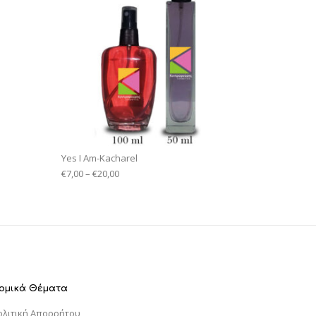
Yes I Am-Kacharel
€
7,00
–
€
20,00
ομικά Θέματα
ολιτική Απορρήτου