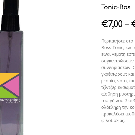
Tonic-Bos
€
7,00
–
Περπατήστε στο 
Boss Tonic, ένα
είναι γεμάτη εσπ
συγκεντρώσουν 
συνεδριάσεων. Ο
γκρέιπφρουτ και
μεσαίες νότες απ
τζίντζερ ενσωμα
αίσθηση μυστηρί
του γήινου βετι
ολόκληρη την κο
προκαλέσει αισθ
φιλοδοξίας.