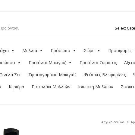
ύχια
Μαλλιά
Πρόσωπο
Σώμα
Προσφορές
ροσώπου
Προϊόντα Μακιγιάζ
Προϊόντα Σώματος
Αξεσ
Πινέλα Σετ
Σφουγγαράκια Μακιγιάζ
Ψεύτικες Βλεφαρίδες
ν
Κεριέρα
Πιστολάκι Μαλλιών
Ισιωτική Μαλλιών
Συσκευ
Αρχική σελίδα
/
Αρ