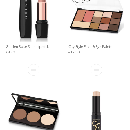
Golden Rose Satin Lipstick
City Style Face & Eye Palette
€
4,20
€
12,80