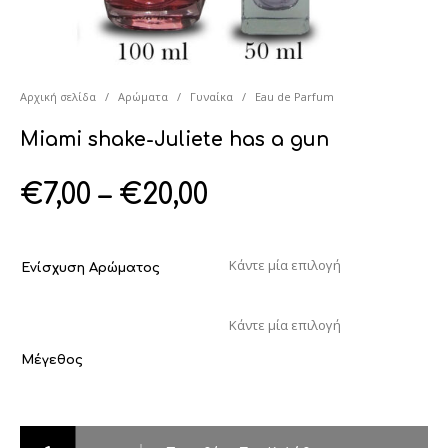
Αρχική σελίδα
/
Αρώματα
/
Γυναίκα
/
Eau de Parfum
Miami shake-Juliete has a gun
€
7,00
–
€
20,00
Ενίσχυση Αρώματος
Μέγεθος
Miami shake-Juliete has a gun ποσότητα