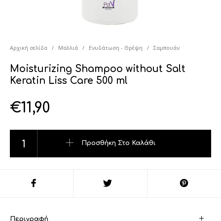
Αρχική σελίδα
/
Μαλλιά
/
Ενυδάτωση - Θρέψη
/
Σαμπουάν
Moisturizing Shampoo without Salt
Keratin Liss Care 500 ml
€
11,90
Moisturizing Shampoo without Salt Keratin Liss Care 500 ml 
Προσθήκη Στο Καλάθι
Περιγραφή